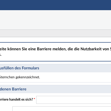
Hauptnavigation
Hauptinhalt
Fußzeile
eite können Sie eine Barriere melden, die die Nutzbarkeit von S
.
sfüllen des Formulars
t Sternchen gekennzeichnet.
t Pflichtfelder.
denen Barriere
riere handelt es sich?
*